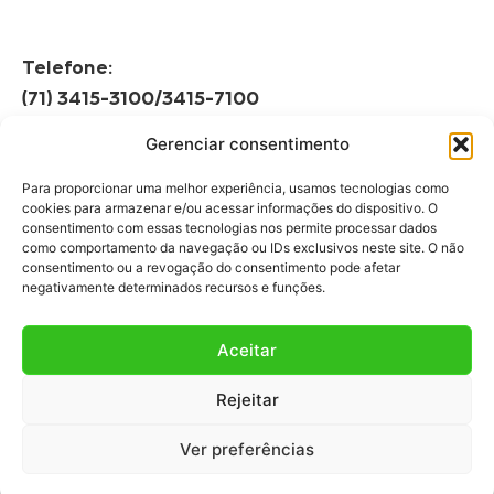
Telefone:
(71) 3415-3100/3415-7100
Gerenciar consentimento
Horário de Funcionamento:
Segunda à Sexta
Para proporcionar uma melhor experiência, usamos tecnologias como
08h às 12h | 13h às 17h
cookies para armazenar e/ou acessar informações do dispositivo. O
consentimento com essas tecnologias nos permite processar dados
como comportamento da navegação ou IDs exclusivos neste site. O não
consentimento ou a revogação do consentimento pode afetar
negativamente determinados recursos e funções.
Aceitar
Fale Conosco
Rejeitar
Fale com a gente!
Ver preferências