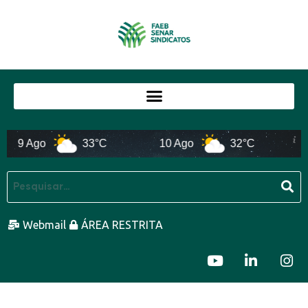
9 Ago
33°C
10 Ago
32°C
11
Webmail
ÁREA RESTRITA