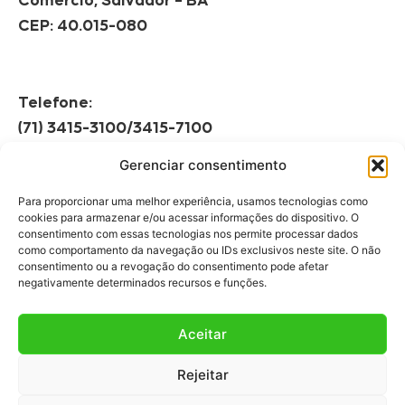
Comércio, Salvador – BA
CEP: 40.015-080
Telefone:
(71) 3415-3100/3415-7100
Gerenciar consentimento
Horário de Funcionamento:
Segunda à Sexta
Para proporcionar uma melhor experiência, usamos tecnologias como
08h às 12h | 13h às 17h
cookies para armazenar e/ou acessar informações do dispositivo. O
consentimento com essas tecnologias nos permite processar dados
como comportamento da navegação ou IDs exclusivos neste site. O não
consentimento ou a revogação do consentimento pode afetar
negativamente determinados recursos e funções.
Aceitar
Fale Conosco
Rejeitar