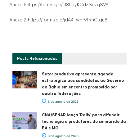
Anexo 1: https://forms.gle/iJ8LdyKCdZSnvqSVA
Anexo 2: https://forms.gle/jd44TwFr9fRnCtqu8
Posts
Relacionados
Setor produtivo apresenta agenda
estratégica aos candidatos ao Governo
da Bahia em encontro promovido por
quatro federações
5 de agosto de 2026
CNA/SENAR lança ‘Rally’ para difundir
tecnologia a produtores do semiárido da
BA e MG
3 de agosto de 2026