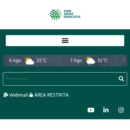
6 Ago
31°C
7 Ago
31°C
8 A
Webmail
ÁREA RESTRITA