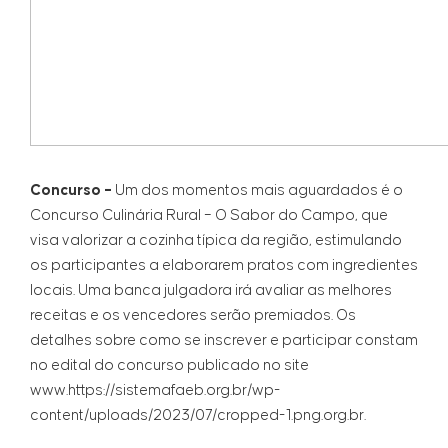
Concurso –
Um dos momentos mais aguardados é o
Concurso Culinária Rural – O Sabor do Campo, que
visa valorizar a cozinha típica da região, estimulando
os participantes a elaborarem pratos com ingredientes
locais. Uma banca julgadora irá avaliar as melhores
receitas e os vencedores serão premiados. Os
detalhes sobre como se inscrever e participar constam
no edital do concurso publicado no site
www.https://sistemafaeb.org.br/wp-
content/uploads/2023/07/cropped-1.png.org.br.