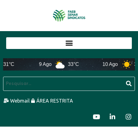
31°C
9 Ago
33°C
10 Ago
30
Webmail
ÁREA RESTRITA