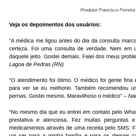
Produtor Francisco Ferreira 
Veja os depoimentos dos usuários:
“A médica me ligou antes do dia da consulta marc
certeza. Foi uma consulta de verdade. Nem em um
daquele jeito. Gostei demais. Falei dos meus pro
Lagoa de Pedras (RN)
“O atendimento foi ótimo. O médico foi gente fin
para ver se eu melhorei. Também recomendou u
pernas. Gostei mesmo. Maravilhoso o médico” –
Nai
“No mesmo dia que eu entrei em contato pelo Whats
prestativa e atenciosa. Fez muitas perguntas
medicamentos através de uma receita pelo SMS. F
vai ser para a minha família e para os demais c