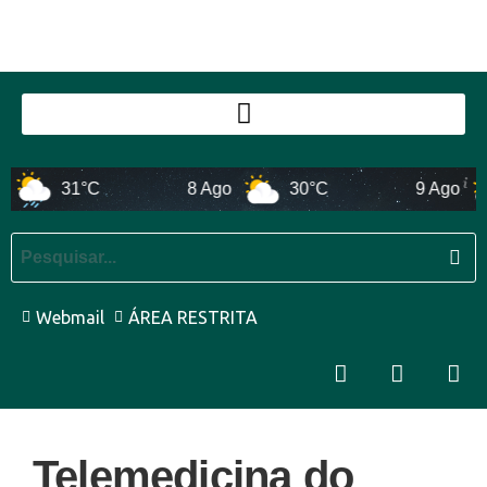
31°C
8 Ago
30°C
9 Ago
Webmail
ÁREA RESTRITA
Telemedicina do