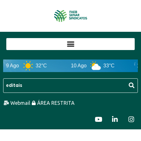
 Ago
32°C
10 Ago
33°C
11 Ag
Webmail
ÁREA RESTRITA