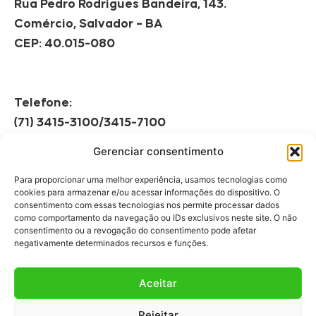
Rua Pedro Rodrigues Bandeira, 143.
Comércio, Salvador – BA
CEP: 40.015-080
Telefone:
(71) 3415-3100/3415-7100
Gerenciar consentimento
Horário de Funcionamento:
Segunda à Sexta
Para proporcionar uma melhor experiência, usamos tecnologias como
08h às 12h | 13h às 17h
cookies para armazenar e/ou acessar informações do dispositivo. O
consentimento com essas tecnologias nos permite processar dados
como comportamento da navegação ou IDs exclusivos neste site. O não
consentimento ou a revogação do consentimento pode afetar
negativamente determinados recursos e funções.
Aceitar
Fale Conosco
Rejeitar