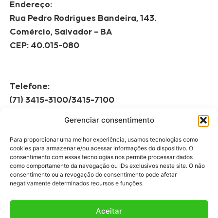
Endereço:
Rua Pedro Rodrigues Bandeira, 143.
Comércio, Salvador – BA
CEP: 40.015-080
Telefone:
(71) 3415-3100/3415-7100
Gerenciar consentimento
Horário de Funcionamento:
Segunda à Sexta
Para proporcionar uma melhor experiência, usamos tecnologias como
08h às 12h | 13h às 17h
cookies para armazenar e/ou acessar informações do dispositivo. O
consentimento com essas tecnologias nos permite processar dados
como comportamento da navegação ou IDs exclusivos neste site. O não
consentimento ou a revogação do consentimento pode afetar
negativamente determinados recursos e funções.
Aceitar
Fale Conosco