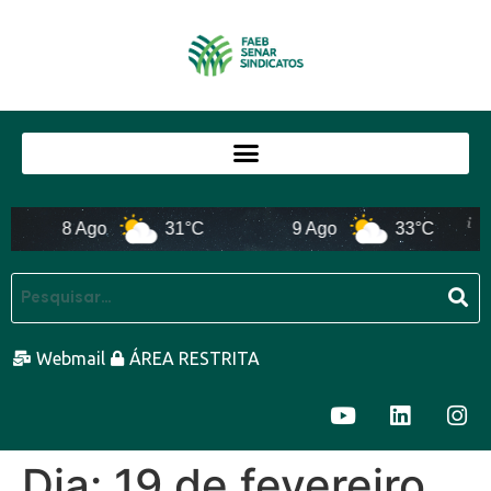
8 Ago
31°C
9 Ago
33°C
Webmail
ÁREA RESTRITA
Dia:
19 de fevereiro