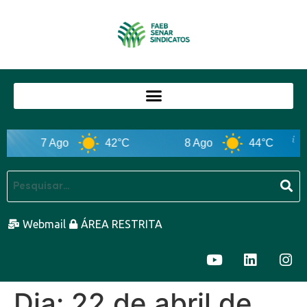
7 Ago
42°C
8 Ago
44°C
Webmail
ÁREA RESTRITA
Dia:
22 de abril de