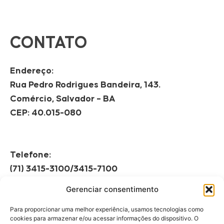
CONTATO
Endereço:
Rua Pedro Rodrigues Bandeira, 143.
Comércio, Salvador – BA
CEP: 40.015-080
Telefone:
(71) 3415-3100/3415-7100
Gerenciar consentimento
Horário de Funcionamento:
Segunda à Sexta
Para proporcionar uma melhor experiência, usamos tecnologias como
08h às 12h | 13h às 17h
cookies para armazenar e/ou acessar informações do dispositivo. O