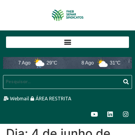
7 Ago
29°C
8 Ago
31°C
Webmail
ÁREA RESTRITA
Dia:
4 de junho de