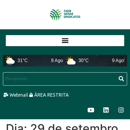
31°C
8 Ago
30°C
9 Ago
Webmail
ÁREA RESTRITA
Dia:
29 de setembro