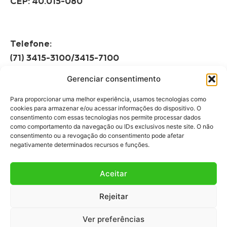
CEP: 40.015-080
Telefone:
(71) 3415-3100/3415-7100
Gerenciar consentimento
Horário de Funcionamento:
Segunda à Sexta
Para proporcionar uma melhor experiência, usamos tecnologias como
08h às 12h | 13h às 17h
cookies para armazenar e/ou acessar informações do dispositivo. O
consentimento com essas tecnologias nos permite processar dados
como comportamento da navegação ou IDs exclusivos neste site. O não
consentimento ou a revogação do consentimento pode afetar
negativamente determinados recursos e funções.
Aceitar
Fale Conosco
Rejeitar
Fale com a gente!
Ver preferências