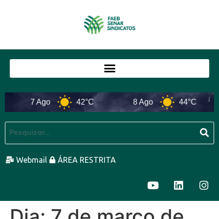
7 Ago
42°C
8 Ago
44°C
Webmail
ÁREA RESTRITA
Dia:
7 de março de