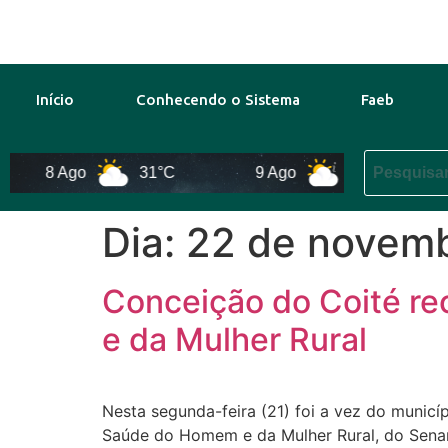
Início
Conhecendo o Sistema
Faeb
8 Ago
31°C
9 Ago
31°C
Dia:
22 de novem
Conceição do Coité r
e da Mulher Rural
Nesta segunda-feira (21) foi a vez do munic
Saúde do Homem e da Mulher Rural, do Senar B