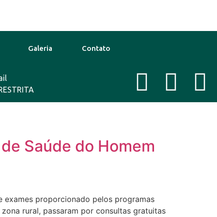
Galeria
Contato
il
Ago
29°C
13 Ago
29°C
New 
RESTRITA
s de Saúde do Homem
s e exames proporcionado pelos programas
zona rural, passaram por consultas gratuitas