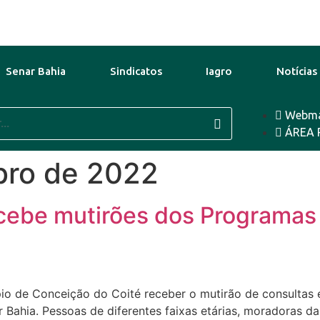
Senar Bahia
Sindicatos
Iagro
Notícias
Webma
10 Ago
32°C
11 Ago
31°C
12 
ÁREA 
bro de 2022
ecebe mutirões dos Programa
ípio de Conceição do Coité receber o mutirão de consulta
ahia. Pessoas de diferentes faixas etárias, moradoras da 