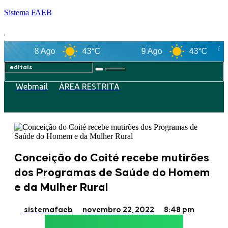
Sistema FAEB
8 Ago
43°C
9 Ago
43°C
1
Webmail
ÁREA RESTRITA
Conceição do Coité recebe mutirões
dos Programas de Saúde do Homem
e da Mulher Rural
sistemafaeb
novembro 22, 2022
8:48 pm