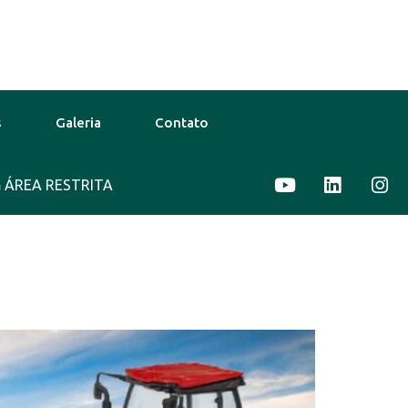
s
Galeria
Contato
ÁREA RESTRITA
13 Ago
32°C
14 Ago
30°C