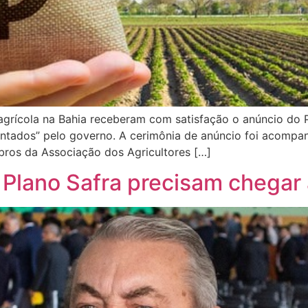
agrícola na Bahia receberam com satisfação o anúncio do Pl
ados” pelo governo. A cerimônia de anúncio foi acompanh
ros da Associação dos Agricultores […]
 Plano Safra precisam chegar