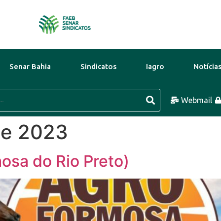
Senar Bahia
Sindicatos
Iagro
Notícia
0°C
11 Ago
31°C
12 Ago
Webmail
30°C
de 2023
osa do Rio Preto)