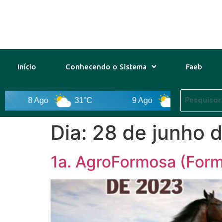
Início
Conhecendo o Sistema
Faeb
31°C
9 Ago
33°C
10 Ago
3
Dia:
28 de junho 
1a. AgroFormosa (Form