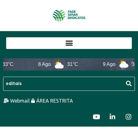
3°C
8 Ago
31°C
9 Ago
32°C
Webmail
ÁREA RESTRITA