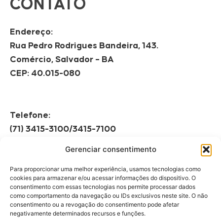
CONTATO
Endereço:
Rua Pedro Rodrigues Bandeira, 143.
Comércio, Salvador – BA
CEP: 40.015-080
Telefone:
(71) 3415-3100/3415-7100
Gerenciar consentimento
Horário de Funcionamento:
Segunda à Sexta
Para proporcionar uma melhor experiência, usamos tecnologias como
08h às 12h | 13h às 17h
cookies para armazenar e/ou acessar informações do dispositivo. O
consentimento com essas tecnologias nos permite processar dados
como comportamento da navegação ou IDs exclusivos neste site. O não
consentimento ou a revogação do consentimento pode afetar
negativamente determinados recursos e funções.