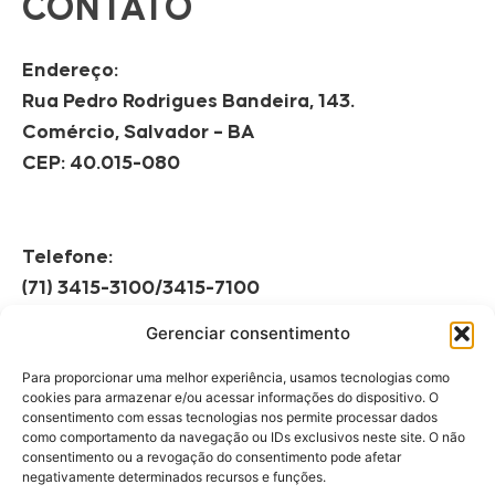
CONTATO
Endereço:
Rua Pedro Rodrigues Bandeira, 143.
Comércio, Salvador – BA
CEP: 40.015-080
Telefone:
(71) 3415-3100/3415-7100
Gerenciar consentimento
Horário de Funcionamento:
Segunda à Sexta
Para proporcionar uma melhor experiência, usamos tecnologias como
08h às 12h | 13h às 17h
cookies para armazenar e/ou acessar informações do dispositivo. O
consentimento com essas tecnologias nos permite processar dados
como comportamento da navegação ou IDs exclusivos neste site. O não
consentimento ou a revogação do consentimento pode afetar
negativamente determinados recursos e funções.