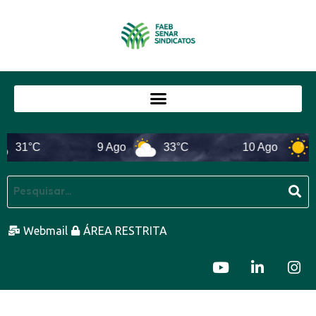
31°C
9 Ago
33°C
10 Ago
3
Webmail
ÁREA RESTRITA