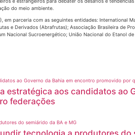
sileiros e estrangeiros para debater os desafios e tendênci
vação do meio ambiente.
), em parceria com as seguintes entidades: International Mai
tas e Derivados (Abrafrutas); Associação Brasileira de Pr
órum Nacional Sucroenergético; União Nacional do Etano
a estratégica aos candidatos ao 
ro federações
fundir tecnologia a produtores do