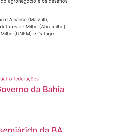
as do agronegócio e os desafios
ze Alliance (Maizall);
odutores de Milho (Abramilho);
l de Milho (UNEM) e Datagro.
Governo da Bahia
 semiárido da BA