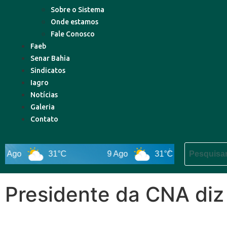
Sobre o Sistema
Onde estamos
Fale Conosco
Faeb
Senar Bahia
Sindicatos
Iagro
Notícias
Galeria
Contato
o
31°C
9 Ago
31°C
10 Ago
Presidente da CNA diz