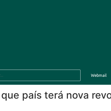
32°C
11 Ago
31°C
12 Ago
Webmail
 que país terá nova rev