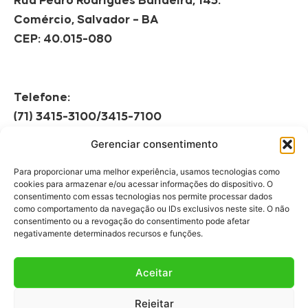
Rua Pedro Rodrigues Bandeira, 143.
Comércio, Salvador – BA
CEP: 40.015-080
Telefone:
(71) 3415-3100/3415-7100
Gerenciar consentimento
Horário de Funcionamento:
Segunda à Sexta
Para proporcionar uma melhor experiência, usamos tecnologias como
08h às 12h | 13h às 17h
cookies para armazenar e/ou acessar informações do dispositivo. O
consentimento com essas tecnologias nos permite processar dados
como comportamento da navegação ou IDs exclusivos neste site. O não
consentimento ou a revogação do consentimento pode afetar
negativamente determinados recursos e funções.
Aceitar
Fale Conosco
Rejeitar