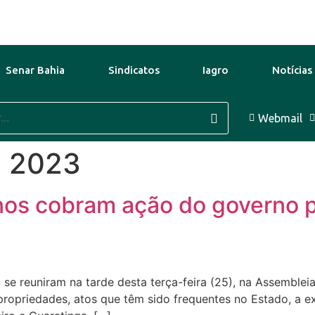
Senar Bahia
Sindicatos
Iagro
Notícias
30°C
9 Ago
31°C
10 Ago
Webmail
e 2023
nos cobram ação do governo p
 se reuniram na tarde desta terça-feira (25), na Assembleia
propriedades, atos que têm sido frequentes no Estado, a e