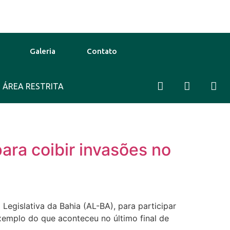
Galeria
Contato
31°C
ÁREA RESTRITA
11 Ago
32°C
12 Ago
30°C
ara coibir invasões no
 Legislativa da Bahia (AL-BA), para participar
xemplo do que aconteceu no último final de