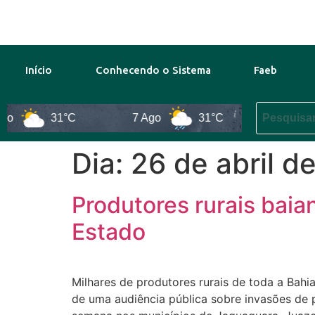
Início
Conhecendo o Sistema
Faeb
31°C
7 Ago
31°C
8 Ago
Dia:
26 de abril d
Produtores rurais baia
Estado
Milhares de produtores rurais de toda a Bahia
de uma audiência pública sobre invasões de 