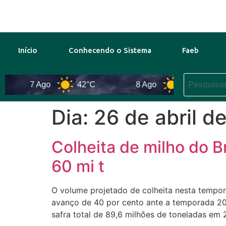
Início
Conhecendo o Sistema
Faeb
7 Ago
42°C
8 Ago
44°C
Dia:
26 de abril d
Colheita de milho do Br
60 mi t
O volume projetado de colheita nesta tempor
avanço de 40 por cento ante a temporada 20
safra total de 89,6 milhões de toneladas em 