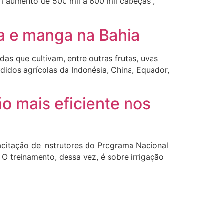
m aumento de 500 mil a 600 mil cabeças",
va e manga na Bahia
as que cultivam, entre outras frutas, uvas
idos agrícolas da Indonésia, China, Equador,
o mais eficiente nos
acitação de instrutores do Programa Nacional
 O treinamento, dessa vez, é sobre irrigação