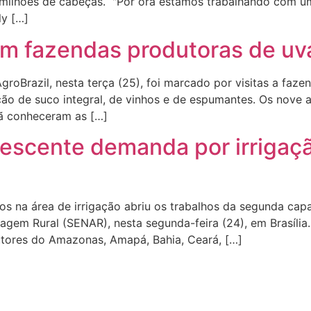
 milhões de cabeças. "Por ora estamos trabalhando com u
ly […]
tam fazendas produtoras de u
oBrazil, nesta terça (25), foi marcado por visitas a fazend
o de suco integral, de vinhos e de espumantes. Os nove ad
rã conheceram as […]
rescente demanda por irrigaçã
s na área de irrigação abriu os trabalhos da segunda cap
agem Rural (SENAR), nesta segunda-feira (24), em Brasília.
rutores do Amazonas, Amapá, Bahia, Ceará, […]