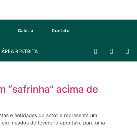
Galeria
Contato
 Ago
ÁREA RESTRITA
39°C
12 Ago
38°C
om “safrinha” acima de
stas e entidades do setor e representa um
s em meados de fevereiro apontava para uma