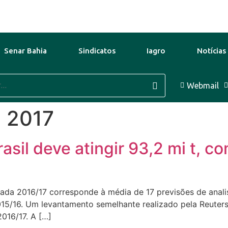
Senar Bahia
Sindicatos
Iagro
Notícias
9 Ago
41°C
10 Ago
37°C
Webmail
11
e 2017
asil deve atingir 93,2 mi t, c
ada 2016/17 corresponde à média de 17 previsões de anali
15/16. Um levantamento semelhante realizado pela Reuter
2016/17. A […]