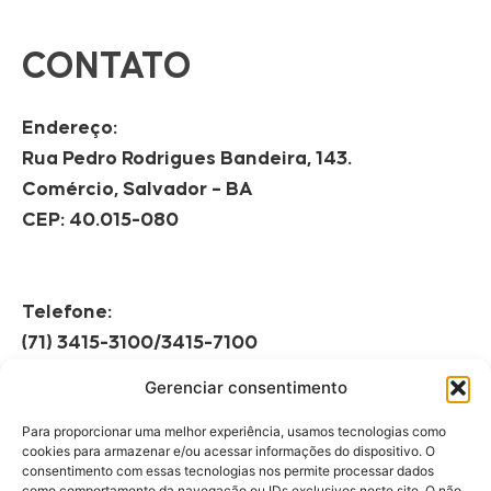
CONTATO
Endereço:
Rua Pedro Rodrigues Bandeira, 143.
Comércio, Salvador – BA
CEP: 40.015-080
Telefone:
(71) 3415-3100/3415-7100
Gerenciar consentimento
Horário de Funcionamento:
Segunda à Sexta
Para proporcionar uma melhor experiência, usamos tecnologias como
08h às 12h | 13h às 17h
cookies para armazenar e/ou acessar informações do dispositivo. O
consentimento com essas tecnologias nos permite processar dados
como comportamento da navegação ou IDs exclusivos neste site. O não