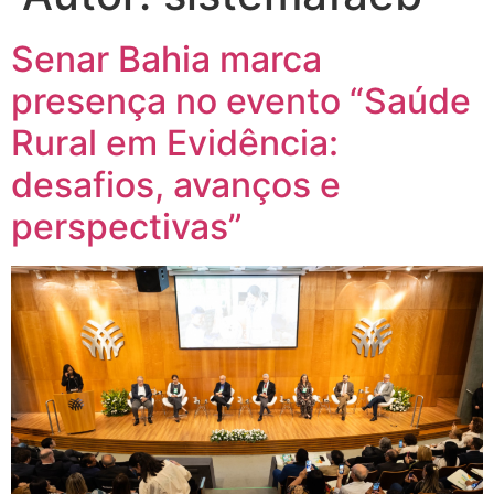
Senar Bahia marca
presença no evento “Saúde
Rural em Evidência:
desafios, avanços e
perspectivas”