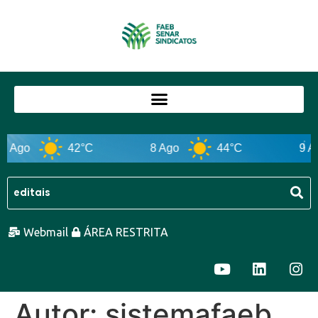
42°C
8 Ago
44°C
9 Ago
Webmail
ÁREA RESTRITA
Autor:
sistemafaeb