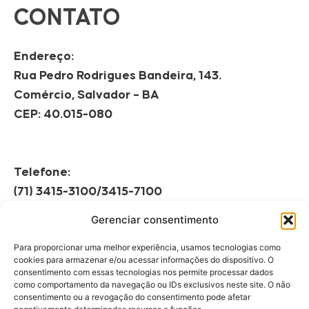
CONTATO
Endereço:
Rua Pedro Rodrigues Bandeira, 143.
Comércio, Salvador – BA
CEP: 40.015-080
Telefone:
(71) 3415-3100/3415-7100
Gerenciar consentimento
Horário de Funcionamento:
Segunda à Sexta
Para proporcionar uma melhor experiência, usamos tecnologias como
08h às 12h | 13h às 17h
cookies para armazenar e/ou acessar informações do dispositivo. O
consentimento com essas tecnologias nos permite processar dados
como comportamento da navegação ou IDs exclusivos neste site. O não
consentimento ou a revogação do consentimento pode afetar